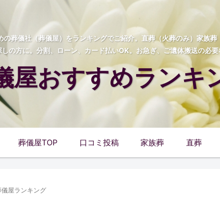
すめの葬儀社（葬儀屋）をランキングでご紹介。直葬（火葬のみ）家族
探しの方に。分割、ローン、カード払いOK。お急ぎ、ご遺体搬送の必要
儀屋おすすめランキ
葬儀屋TOP
口コミ投稿
家族葬
直葬
葬儀屋ランキング