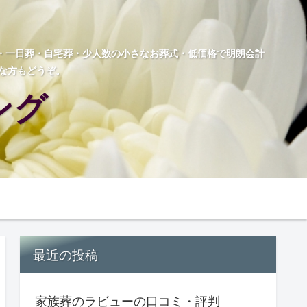
葬・一日葬・自宅葬・少人数の小さなお葬式・低価格で明朗会計
な方もどうぞ。
ング
最近の投稿
家族葬のラビューの口コミ・評判