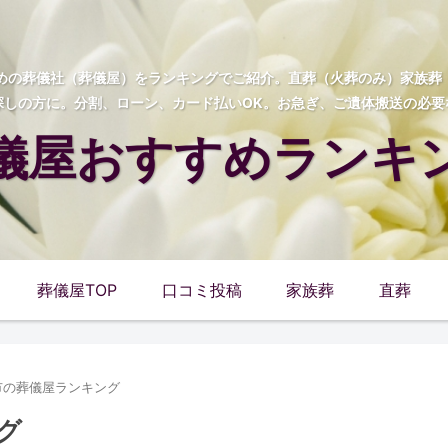
すめの葬儀社（葬儀屋）をランキングでご紹介。直葬（火葬のみ）家族
探しの方に。分割、ローン、カード払いOK。お急ぎ、ご遺体搬送の必要
儀屋おすすめランキ
葬儀屋TOP
口コミ投稿
家族葬
直葬
市の葬儀屋ランキング
グ