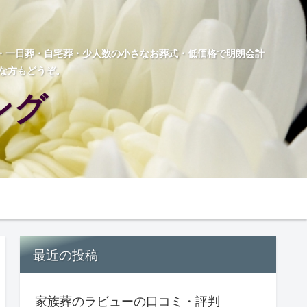
葬・一日葬・自宅葬・少人数の小さなお葬式・低価格で明朗会計
な方もどうぞ。
ング
最近の投稿
家族葬のラビューの口コミ・評判