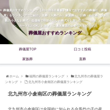
葬儀屋おすすめランキング【2021年6月最新】優良でおすすめの葬儀社（葬儀
屋）をランキングでご紹介。直葬（火葬のみ）家族葬・一日葬・自宅葬・少人
数の小さなお葬式・低価格で明朗会計なお葬式をお探しの方に。分割、ロー
ン、カード払いOK。お急ぎ、ご遺体搬送の必要な方もどうぞ。
葬儀屋おすすめランキング
葬儀屋TOP
口コミ投稿
家族葬
直葬
ホーム
福岡の葬儀屋ランキング
北九州市の葬儀屋ラ
ンキング
北九州市小倉南区の葬儀屋ランキング
北九州市小倉南区の葬儀屋ランキング
北九州市小倉南区は全国的に知られる合馬竹の子の産