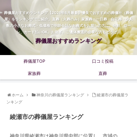
葬儀屋おすすめランキング【2021年6月最新】優良でおすすめの葬儀社（葬儀
屋）をランキングでご紹介。直葬（火葬のみ）家族葬・一日葬・自宅葬・少人
数の小さなお葬式・低価格で明朗会計なお葬式をお探しの方に。分割、ロー
ン、カード払いOK。お急ぎ、ご遺体搬送の必要な方もどうぞ。
葬儀屋おすすめランキング
葬儀屋TOP
口コミ投稿
家族葬
直葬
ホーム
神奈川の葬儀屋ランキング
綾瀬市の葬儀屋ラ
ンキング
綾瀬市の葬儀屋ランキング
神奈川県綾瀬市は神奈川県中部に位置し、市域の