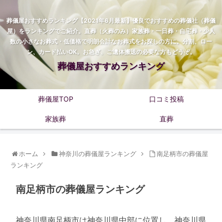
葬儀屋おすすめランキング【2021年6月最新】優良でおすすめの葬儀社（葬儀
屋）をランキングでご紹介。直葬（火葬のみ）家族葬・一日葬・自宅葬・少人
数の小さなお葬式・低価格で明朗会計なお葬式をお探しの方に。分割、ロー
ン、カード払いOK。お急ぎ、ご遺体搬送の必要な方もどうぞ。
葬儀屋おすすめランキング
葬儀屋TOP
口コミ投稿
家族葬
直葬
ホーム
神奈川の葬儀屋ランキング
南足柄市の葬儀屋
ランキング
南足柄市の葬儀屋ランキング
神奈川県南足柄市は神奈川県中部に位置し、神奈川県