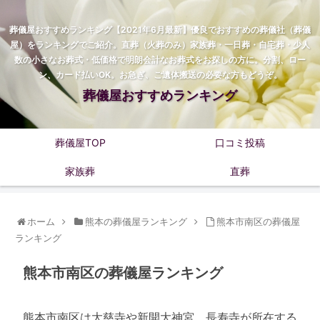
葬儀屋おすすめランキング【2021年6月最新】優良でおすすめの葬儀社（葬儀
屋）をランキングでご紹介。直葬（火葬のみ）家族葬・一日葬・自宅葬・少人
数の小さなお葬式・低価格で明朗会計なお葬式をお探しの方に。分割、ロー
ン、カード払いOK。お急ぎ、ご遺体搬送の必要な方もどうぞ。
葬儀屋おすすめランキング
葬儀屋TOP
口コミ投稿
家族葬
直葬
ホーム
熊本の葬儀屋ランキング
熊本市南区の葬儀屋
ランキング
熊本市南区の葬儀屋ランキング
熊本市南区は大慈寺や新開大神宮、長寿寺が所在する