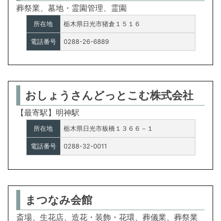
葬祭業、墓地・霊園管理、霊園
所在地
栃木県日光市猪倉１５１６
電話番号
0288-26-6889
おしょうさんどっとこむ株式会社
【最寄駅】明神駅
所在地
栃木県日光市板橋１３６６－１
電話番号
0288-32-0011
まつなみ会館
斎場、生花店、造花・装飾・花環、葬儀業、葬祭業