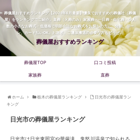
葬儀屋おすすめランキング【2021年6月最新】優良でおすすめの葬儀社（葬儀
屋）をランキングでご紹介。直葬（火葬のみ）家族葬・一日葬・自宅葬・少人
数の小さなお葬式・低価格で明朗会計なお葬式をお探しの方に。分割、ロー
ン、カード払いOK。お急ぎ、ご遺体搬送の必要な方もどうぞ。
葬儀屋おすすめランキング
葬儀屋TOP
口コミ投稿
家族葬
直葬
ホーム
栃木の葬儀屋ランキング
日光市の葬儀屋ラン
キング
日光市の葬儀屋ランキング
日光市は日光東照宮や華厳滝、鬼怒川温泉で知られる