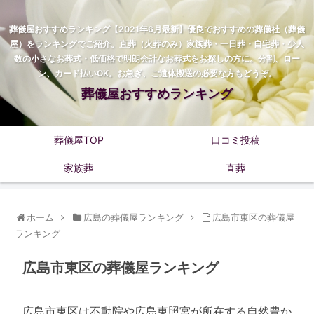
葬儀屋おすすめランキング【2021年6月最新】優良でおすすめの葬儀社（葬儀
屋）をランキングでご紹介。直葬（火葬のみ）家族葬・一日葬・自宅葬・少人
数の小さなお葬式・低価格で明朗会計なお葬式をお探しの方に。分割、ロー
ン、カード払いOK。お急ぎ、ご遺体搬送の必要な方もどうぞ。
葬儀屋おすすめランキング
葬儀屋TOP
口コミ投稿
家族葬
直葬
ホーム
広島の葬儀屋ランキング
広島市東区の葬儀屋
ランキング
広島市東区の葬儀屋ランキング
広島市東区は不動院や広島東照宮が所在する自然豊か