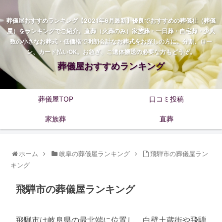
葬儀屋おすすめランキング【2021年6月最新】優良でおすすめの葬儀社（葬儀
屋）をランキングでご紹介。直葬（火葬のみ）家族葬・一日葬・自宅葬・少人
数の小さなお葬式・低価格で明朗会計なお葬式をお探しの方に。分割、ロー
ン、カード払いOK。お急ぎ、ご遺体搬送の必要な方もどうぞ。
葬儀屋おすすめランキング
葬儀屋TOP
口コミ投稿
家族葬
直葬
ホーム
岐阜の葬儀屋ランキング
飛騨市の葬儀屋ラン
キング
飛騨市の葬儀屋ランキング
飛騨市は岐阜県の最北端に位置し、白壁土蔵街や飛騨