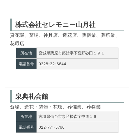
株式会社セレモニー山月社
貸花環、斎場、神具店、造花店、葬儀業、葬祭業、
花環店
所在地
宮城県栗原市築館字下宮野砂田１９１
電話番号
0228-22-6644
泉典礼会館
斎場、造花・装飾・花環、葬儀業、葬祭業
所在地
宮城県仙台市泉区松森字中道１６
電話番号
022-771-5766