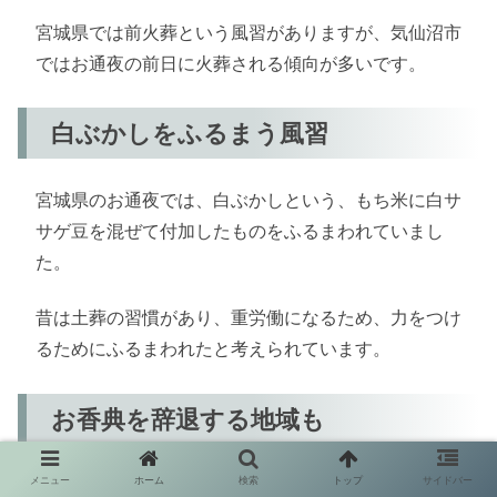
宮城県では前火葬という風習がありますが、気仙沼市
ではお通夜の前日に火葬される傾向が多いです。
白ぶかしをふるまう風習
宮城県のお通夜では、白ぶかしという、もち米に白サ
サゲ豆を混ぜて付加したものをふるまわれていまし
た。
昔は土葬の習慣があり、重労働になるため、力をつけ
るためにふるまわれたと考えられています。
お香典を辞退する地域も
メニュー
ホーム
検索
トップ
サイドバー
白石市では葬儀の際にお香典を受け取らないという風