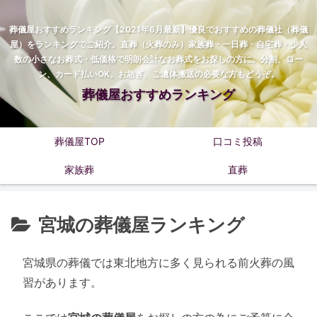
葬儀屋おすすめランキング【2021年6月最新】優良でおすすめの葬儀社（葬儀
屋）をランキングでご紹介。直葬（火葬のみ）家族葬・一日葬・自宅葬・少人
数の小さなお葬式・低価格で明朗会計なお葬式をお探しの方に。分割、ロー
ン、カード払いOK。お急ぎ、ご遺体搬送の必要な方もどうぞ。
葬儀屋おすすめランキング
葬儀屋TOP
口コミ投稿
家族葬
直葬
宮城の葬儀屋ランキング
宮城県の葬儀では東北地方に多く見られる前火葬の風
習があります。