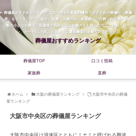
葬儀屋おすすめランキング【2021年6月最新】優良でおすすめの葬儀社（葬儀
屋）をランキングでご紹介。直葬（火葬のみ）家族葬・一日葬・自宅葬・少人
数の小さなお葬式・低価格で明朗会計なお葬式をお探しの方に。分割、ロー
ン、カード払いOK。お急ぎ、ご遺体搬送の必要な方もどうぞ。
葬儀屋おすすめランキング
葬儀屋TOP
口コミ投稿
家族葬
直葬
ホーム
大阪の葬儀屋ランキング
大阪市中央区の葬儀
屋ランキング
大阪市中央区の葬儀屋ランキング
大阪市中央区は浪速区とともにミナミと呼ばれる難波