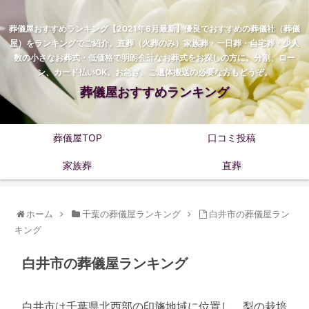
葬儀屋おすすめランキング【2021年6月最新】優良でおすすめの葬儀社（葬儀
屋）をランキングでご紹介。直葬（火葬のみ）家族葬・一日葬・自宅葬・少人
数の小さなお葬式・低価格で明朗会計なお葬式をお探しの方に。分割、ロー
ン、カード払いOK。お急ぎ、ご遺体搬送の必要な方もどうぞ。
葬儀屋おすすめランキング
葬儀屋TOP
口コミ投稿
家族葬
直葬
ホーム
千葉の葬儀屋ランキング
白井市の葬儀屋ラン
キング
白井市の葬儀屋ランキング
白井市は千葉県北西部の印旛地域に位置し、梨の栽培