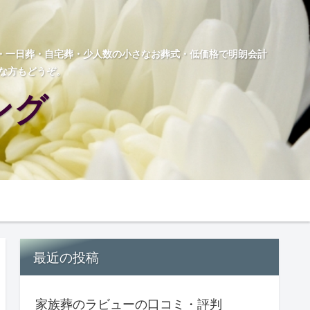
葬・一日葬・自宅葬・少人数の小さなお葬式・低価格で明朗会計
な方もどうぞ。
ング
最近の投稿
家族葬のラビューの口コミ・評判