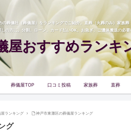
すめの葬儀社（葬儀屋）をランキングでご紹介。直葬（火葬のみ）家族
探しの方に。分割、ローン、カード払いOK。お急ぎ、ご遺体搬送の必要
儀屋おすすめランキ
葬儀屋TOP
口コミ投稿
家族葬
直葬
儀屋ランキング
神戸市東灘区の葬儀屋ランキング
ング