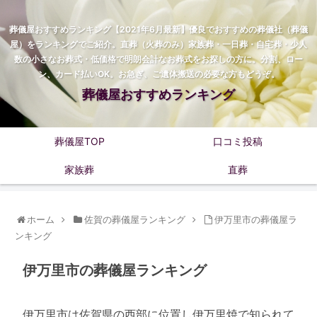
葬儀屋おすすめランキング【2021年6月最新】優良でおすすめの葬儀社（葬儀
屋）をランキングでご紹介。直葬（火葬のみ）家族葬・一日葬・自宅葬・少人
数の小さなお葬式・低価格で明朗会計なお葬式をお探しの方に。分割、ロー
ン、カード払いOK。お急ぎ、ご遺体搬送の必要な方もどうぞ。
葬儀屋おすすめランキング
葬儀屋TOP
口コミ投稿
家族葬
直葬
ホーム
佐賀の葬儀屋ランキング
伊万里市の葬儀屋ラ
ンキング
伊万里市の葬儀屋ランキング
伊万里市は佐賀県の西部に位置し伊万里焼で知られて