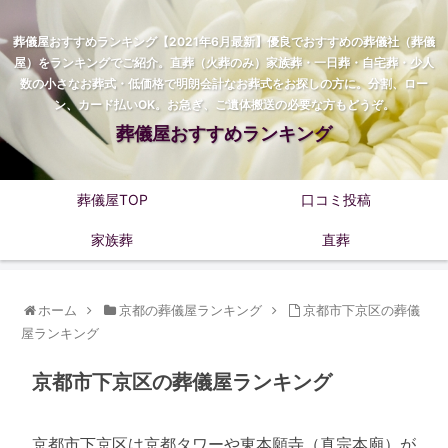
葬儀屋おすすめランキング【2021年6月最新】優良でおすすめの葬儀社（葬儀
屋）をランキングでご紹介。直葬（火葬のみ）家族葬・一日葬・自宅葬・少人
数の小さなお葬式・低価格で明朗会計なお葬式をお探しの方に。分割、ロー
ン、カード払いOK。お急ぎ、ご遺体搬送の必要な方もどうぞ。
葬儀屋おすすめランキング
葬儀屋TOP
口コミ投稿
家族葬
直葬
ホーム
京都の葬儀屋ランキング
京都市下京区の葬儀
屋ランキング
京都市下京区の葬儀屋ランキング
京都市下京区は京都タワーや東本願寺（真宗本廟）が